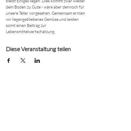
bleibt Einiges liegen. Dies kommt zwar wieder 
dem Boden zu Gute - wäre aber dennoch für 
unsere Teller vorgesehen. Gemeinsam ernten 
wir liegengebliebenes Gemüse und leisten 
somit einen Beitrag zur 
Lebensmittelwertschätzung.
Diese Veranstaltung teilen
c/o Technopark
Schaanerstrasse 27
9490 Vaduz