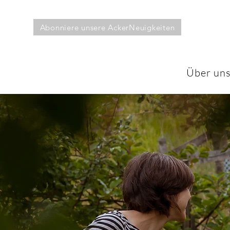
Abonniere unsere AckerNeuigkeiten
Über un