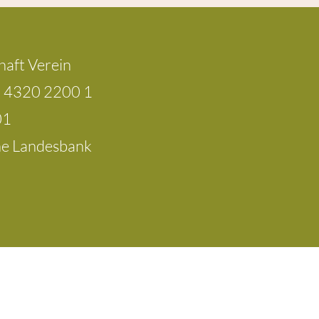
haft Verein
7 4320 2200 1
01
che Landesbank