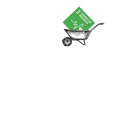
c/o Technopark
Schaanerstrasse 27
9490 Vaduz
info@ackerschaft.li
+423 780 88 89