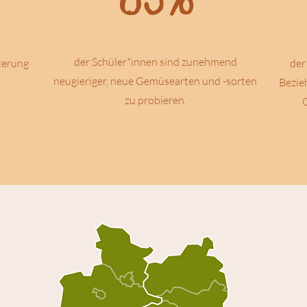
der Schüler*innen sind zunehmend
sterung
der
neugieriger, neue Gemüsearten und -sorten
Bezie
zu probieren.