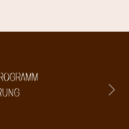
 Programm
erung