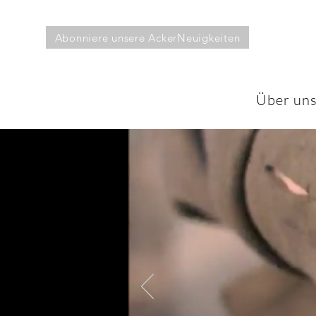
Abonniere unsere AckerNeuigkeiten
Über un