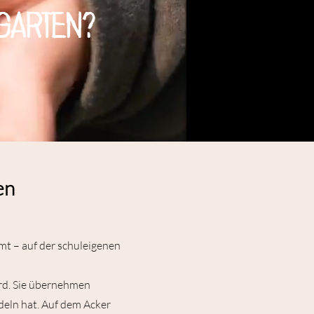
garten?
en
mt – auf der schuleigenen
ird. Sie übernehmen
eln hat. Auf dem Acker