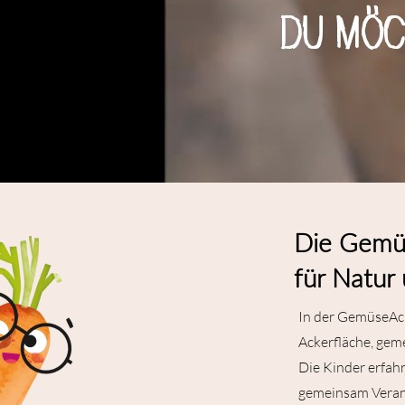
Du möc
Die Gemüs
für Natur 
In der GemüseAck
Ackerfläche, gem
Die Kinder erfah
gemeinsam Verant