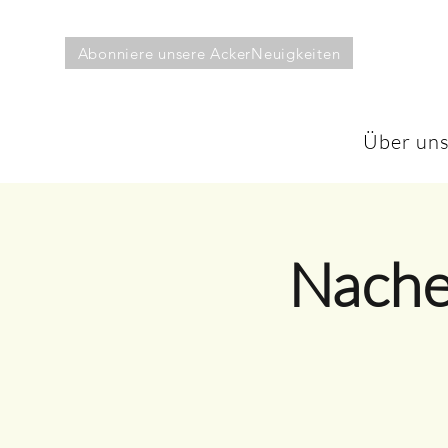
Abonniere unsere AckerNeuigkeiten
Über un
Nacher