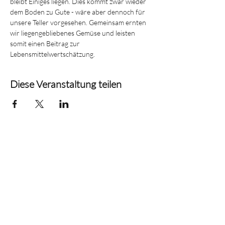
bleibt Einiges liegen. Dies kommt zwar wieder 
dem Boden zu Gute - wäre aber dennoch für 
unsere Teller vorgesehen. Gemeinsam ernten 
wir liegengebliebenes Gemüse und leisten 
somit einen Beitrag zur 
Lebensmittelwertschätzung.
Diese Veranstaltung teilen
c/o Technopark
Schaanerstrasse 27
9490 Vaduz