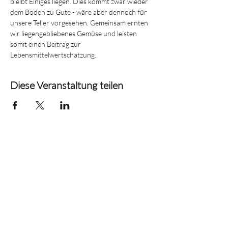
bleibt Einiges liegen. Dies kommt zwar wieder 
dem Boden zu Gute - wäre aber dennoch für 
unsere Teller vorgesehen. Gemeinsam ernten 
wir liegengebliebenes Gemüse und leisten 
somit einen Beitrag zur 
Lebensmittelwertschätzung.
Diese Veranstaltung teilen
c/o Technopark
Schaanerstrasse 27
9490 Vaduz