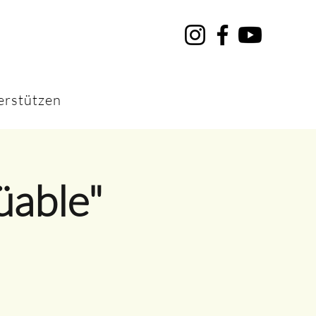
erstützen
üable"