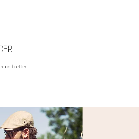
NDER
er und retten