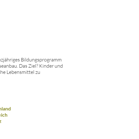
nzjähriges Bildungsprogramm
eanbau. Das Ziel? Kinder und
che Lebensmittel zu
hland
ich
z