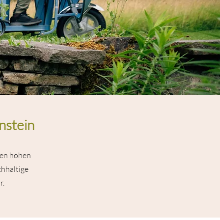
nstein
inen hohen
chhaltige
r.