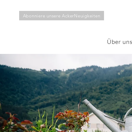
Abonniere unsere AckerNeuigkeiten
Über un